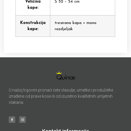
Veličina
S 52 – 54 cm
kape:
Konstrukcija
tresirana kapa + mono
kape:
razdjeljak
U našoj trgovini pronaći ćete vlasulje, umetke i produžetke
izrađene od prave kose ili od izuzetno kvalitetnih umjetnih
vlakana.