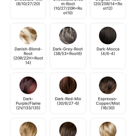
(8/10/27/20)
m-Root
(20/25R/14+Ro
(10/27/20R+Ro
ot12)
ot10)
Danish-Blond-
Dark-Grey-Root
Dark-Mocca
Root
(38/53+Root6)
(4/6-4)
(20R/22H+Root
14)
Dark-
Dark-Red-Mix
Espresso-
Purple/Flame
(30/6/27-6)
Copper/Mist
(2V/133/135)
(1B/30)