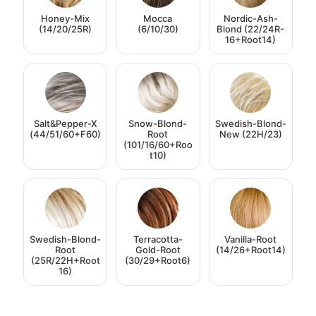
Honey-Mix
Mocca
Nordic-Ash-
(14/20/25R)
(6/10/30)
Blond (22/24R-
16+Root14)
Salt&Pepper-X
Snow-Blond-
Swedish-Blond-
(44/51/60+F60)
Root
New (22H/23)
(101/16/60+Roo
t10)
Swedish-Blond-
Terracotta-
Vanilla-Root
Root
Gold-Root
(14/26+Root14)
(25R/22H+Root
(30/29+Root6)
16)