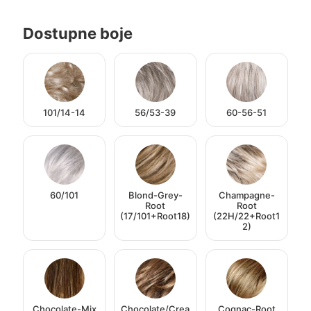
Dostupne boje
101/14-14
56/53-39
60-56-51
60/101
Blond-Grey-
Champagne-
Root
Root
(17/101+Root18)
(22H/22+Root1
2)
Chocolate-Mix
Chocolate/Crea
Cognac-Root