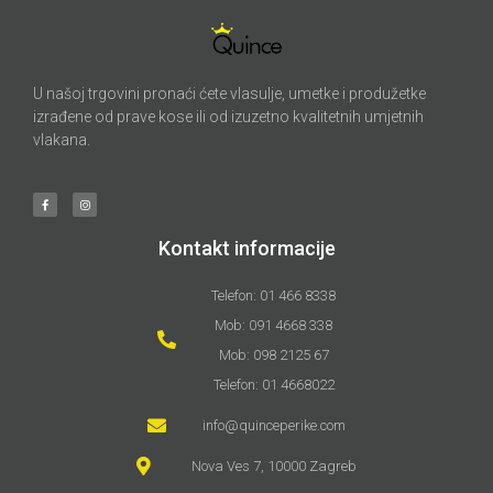
U našoj trgovini pronaći ćete vlasulje, umetke i produžetke
izrađene od prave kose ili od izuzetno kvalitetnih umjetnih
vlakana.
Kontakt informacije
Telefon: 01 466 8338
Mob: 091 4668 338
Mob: 098 2125 67
Telefon: 01 4668022
info@quinceperike.com
Nova Ves 7, 10000 Zagreb