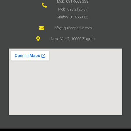
Mob: 091 4668 338
Mob: 098 2125 67
Telefon: 01 4668022
info@quinceperike.com
Nova Ves 7, 10000 Zagreb