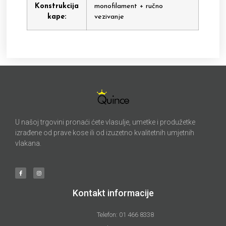
Konstrukcija
monofilament + ručno
kape:
vezivanje
U našoj trgovini pronaći ćete vlasulje, umetke i produžetke
izrađene od prave kose ili od izuzetno kvalitetnih umjetnih
vlakana.
Kontakt informacije
Telefon: 01 466 8338