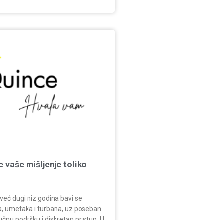
 vaše mišljenje toliko
eć dugi niz godina bavi se
a, umetaka i turbana, uz poseban
učnu podršku i diskretan pristup. U