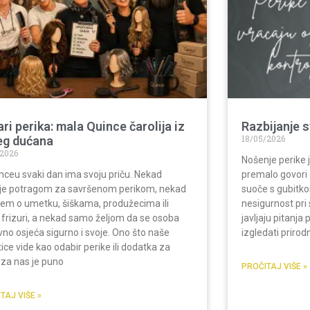
ri perika: mala Quince čarolija iz
Razbijanje s
18/05/2026
eg dućana
/2026
Nošenje perike j
nceu svaki dan ima svoju priču. Nekad
premalo govori
je potragom za savršenom perikom, nekad
suoče s gubitko
jem o umetku, šiškama, produžecima ili
nesigurnost pri
 frizuri, a nekad samo željom da se osoba
javljaju pitanja 
no osjeća sigurno i svoje. Ono što naše
izgledati prirod
ntice vide kao odabir perike ili dodatka za
 za nas je puno
PROČITAJ VIŠE »
TAJ VIŠE »