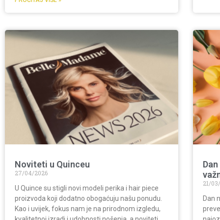
PROČITAJ VIŠE »
Noviteti u Quinceu
Dan 
27/04/2026
važ
21/03
U Quince su stigli novi modeli perika i hair piece
proizvoda koji dodatno obogaćuju našu ponudu.
Dan n
Kao i uvijek, fokus nam je na prirodnom izgledu,
preve
kvalitetnoj izradi i udobnosti nošenja, a noviteti
najoz