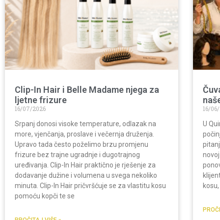
Clip-In Hair i Belle Madame njega za
Čuva
ljetne frizure
naš
16/07/2026
16/06
Srpanj donosi visoke temperature, odlazak na
U Qui
more, vjenčanja, proslave i večernja druženja.
počin
Upravo tada često poželimo brzu promjenu
pitan
frizure bez trajne ugradnje i dugotrajnog
novoj
uređivanja. Clip-In Hair praktično je rješenje za
ponov
dodavanje dužine i volumena u svega nekoliko
klije
minuta. Clip-In Hair pričvršćuje se za vlastitu kosu
kosu,
pomoću kopči te se
PROČI