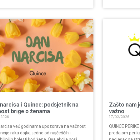
narcisa i Quince: podsjetnik na
Zašto nam je
nost brige o ženama
važno
/2026
17/02/2026
arcisa već godinama upozorava na važnost
QUINCE PERIKE v
ncije raka dojke, jedne od najčešćih i
prodajom perik
biljnijih bolesti kod žena. Ova akcija nosi
naglasak na str