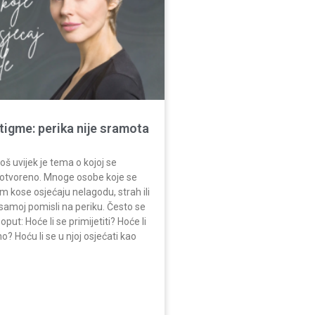
tigme: perika nije sramota
oš uvijek je tema o kojoj se
 otvoreno. Mnoge osobe koje se
m kose osjećaju nelagodu, strah ili
 samoj pomisli na periku. Često se
poput: Hoće li se primijetiti? Hoće li
no? Hoću li se u njoj osjećati kao