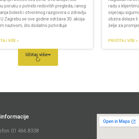
u poruku o potrebi redovitih pregleda, ranog
radu s klijentim
vanja bolesti i otvorenog razgovora o zdravlju
osjećaju sigurn
 U Zagrebu se ove godine održava 30. akcija
obzira dolaze li
im nazivom, što dodatno potvrđuje
želje za promje
TAJ VIŠE »
PROČITAJ VIŠE »
Učitaj više
informacije
efon: 01 466 8338