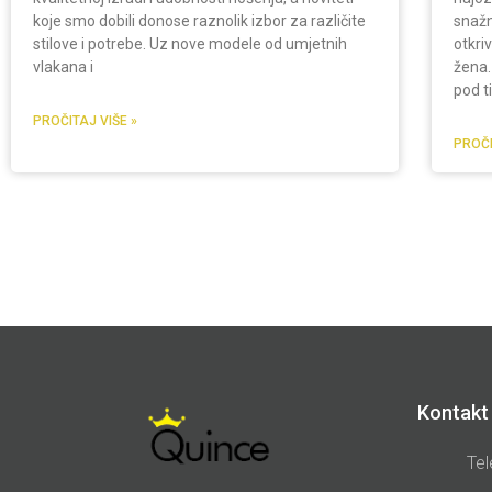
koje smo dobili donose raznolik izbor za različite
snažn
stilove i potrebe. Uz nove modele od umjetnih
otkri
vlakana i
žena.
pod t
PROČITAJ VIŠE »
PROČI
Kontakt 
Tel