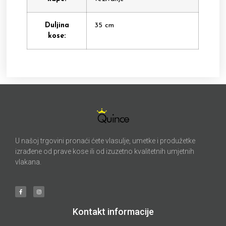
Duljina
35 cm
kose:
U našoj trgovini pronaći ćete vlasulje, umetke i produžetke
izrađene od prave kose ili od izuzetno kvalitetnih umjetnih
vlakana.
Kontakt informacije