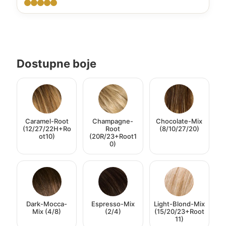
Dostupne boje
Caramel-Root
Champagne-
Chocolate-Mix
(12/27/22H+Ro
Root
(8/10/27/20)
ot10)
(20R/23+Root1
0)
Dark-Mocca-
Espresso-Mix
Light-Blond-Mix
Mix (4/8)
(2/4)
(15/20/23+Root
11)