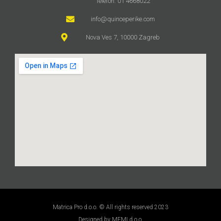
Telefon: 01 4668022
info@quinceperike.com
Nova Ves 7, 10000 Zagreb
Matrica Pro d.o.o. © All rights reserved 2023
Designed by MEMI d.o.o.