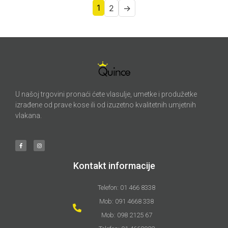
1
2
→
U našoj trgovini pronaći ćete vlasulje, umetke i produžetke
izrađene od prave kose ili od izuzetno kvalitetnih umjetnih
vlakana.
Kontakt informacije
Telefon: 01 466 8338
Mob: 091 4668 338
Mob: 098 2125 67