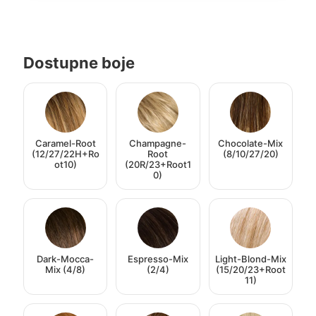
Dostupne boje
Caramel-Root
Champagne-
Chocolate-Mix
(12/27/22H+Ro
Root
(8/10/27/20)
ot10)
(20R/23+Root1
0)
Dark-Mocca-
Espresso-Mix
Light-Blond-Mix
Mix (4/8)
(2/4)
(15/20/23+Root
11)