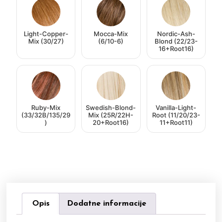
Light-Copper-
Mocca-Mix
Nordic-Ash-
Mix (30/27)
(6/10-6)
Blond (22/23-
16+Root16)
Ruby-Mix
Swedish-Blond-
Vanilla-Light-
(33/32B/135/29
Mix (25R/22H-
Root (11/20/23-
)
20+Root16)
11+Root11)
Opis
Dodatne informacije