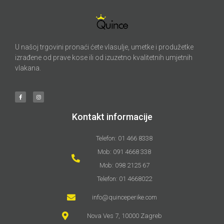
U našoj trgovini pronaći ćete vlasulje, umetke i produžetke
izrađene od prave kose ili od izuzetno kvalitetnih umjetnih
vlakana.
Kontakt informacije
Telefon: 01 466 8338
Mob: 091 4668 338
Mob: 098 2125 67
Telefon: 01 4668022
info@quinceperike.com
Nova Ves 7, 10000 Zagreb