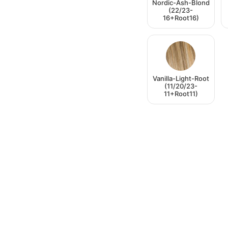
Nordic-Ash-Blond
(22/23-
16+Root16)
Vanilla-Light-Root
(11/20/23-
11+Root11)