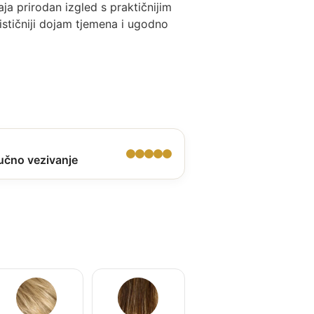
ja prirodan izgled s praktičnijim
ističniji dojam tjemena i ugodno
učno vezivanje