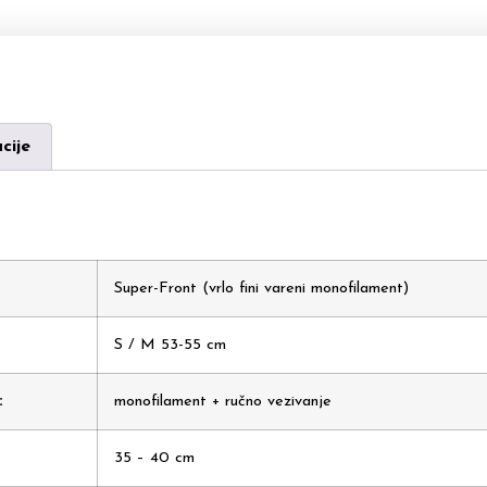
cije
Super-Front (vrlo fini vareni monofilament)
S / M 53-55 cm
:
monofilament + ručno vezivanje
35 – 40 cm