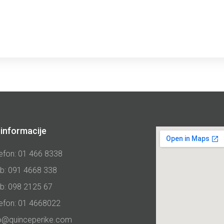
informacije
efon: 01 466 8338
b: 091 4668 338
b: 098 2125 67
lefon: 01 4668022
fo@quinceperike.com