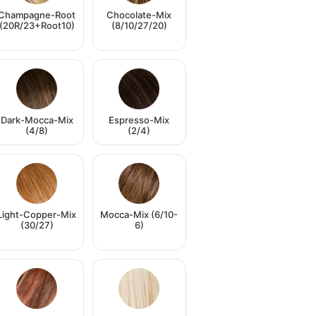
Champagne-Root
Chocolate-Mix
(20R/23+Root10)
(8/10/27/20)
Dark-Mocca-Mix
Espresso-Mix
(4/8)
(2/4)
Light-Copper-Mix
Mocca-Mix (6/10-
(30/27)
6)