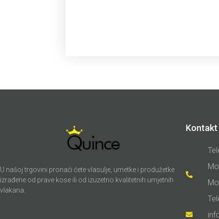
Kontakt 
Tel
Mo
U našoj trgovini pronaći ćete vlasulje, umetke i produžetke
izrađene od prave kose ili od izuzetno kvalitetnih umjetnih
Mo
vlakana.
Te
in