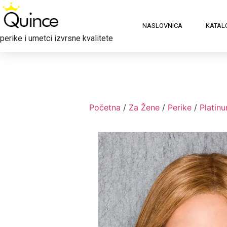
NASLOVNICA
KATAL
perike i umetci izvrsne kvalitete
Početna
/
Za Žene
/
Perike
/
Platinu