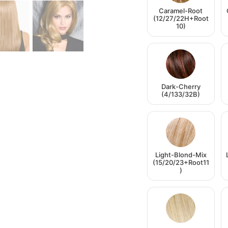
Caramel-Root
(12/27/22H+Root
10)
Dark-Cherry
(4/133/32B)
Light-Blond-Mix
(15/20/23+Root11
)