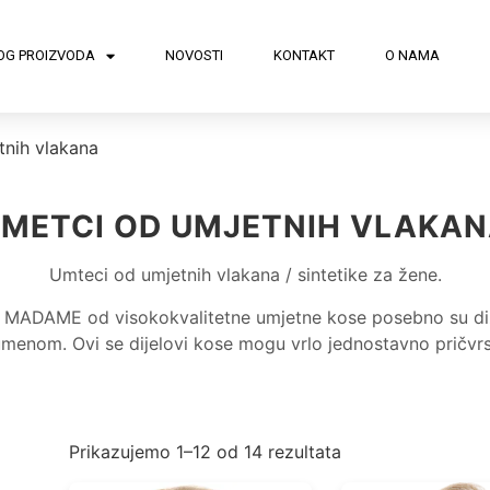
OG PROIZVODA
NOVOSTI
KONTAKT
O NAMA
tnih vlakana
METCI OD UMJETNIH VLAKA
Umteci od umjetnih vlakana / sintetike za žene.
MADAME od visokokvalitetne umjetne kose posebno su diz
menom. Ovi se dijelovi kose mogu vrlo jednostavno pričvrstit
Prikazujemo 1–12 od 14 rezultata